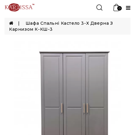
0
Шафа Спальні Кастело 3-Х Дверна З
Карнизом К-КШ-3