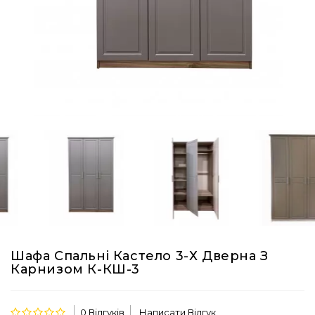
Шафа Спальні Кастело 3-Х Дверна З
Карнизом К-КШ-3
0 Відгуків
Написати Відгук