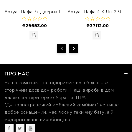
Артуа Шафа 3х Дверна ГР-Ш 3.3
Артуа Шафа 4 Х Дв. 2 Ящ. ГР-Ш 4.3
₴29683.00
₴37112.00
ПРО НАС
Наша компанія - це підприємство з більш ніж
сторічним досвідом роботи. Наші вироби відомі
далеко за територією України. ПРАТ
"Дніпропетровський меблевий комбінат" не лише
добре оснащений, має якісну технічну базу, а й
модернізоване виробництво.