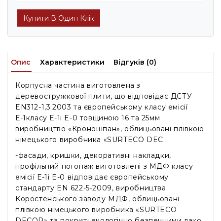
Купити В Один Клік
Опис
Характеристики
Відгуків (0)
Корпусна частина виготовлена ​​з
деревостружкової плити, що відповідає ДСТУ
EN312-1,3:2003 та європейському класу емісії
Е-1класу Е-1і E-0 товщиною 16 та 25мм
виробництво «Кроношпан», облицьовані плівкою
німецького виробника «SURTECO DEC.
-фасади, кришки, декоративні накладки,
профільний погонаж виготовлені з МДФ класу
емісії Е-1і E-0 відповідає європейському
стандарту EN 622-5-2009, виробництва
Коростенського заводу МДФ, облицьовані
плівкою німецького виробника «SURTECO
DECOR» та покриті екологічно безпечними лако