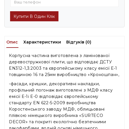
Купити В Один Клік
Опис
Характеристики
Відгуків (0)
Корпусна частина виготовлена ​​з ламінованої
деревостружкової плити, що відповідає ДСТУ
EN312-1,3:2003 та європейському класу емісії Е-1
товщиною 16 та 25мм виробництво «Кроношпан»,
-фасади, кришки, декоративні накладки,
профільний погонаж виготовлені з МДФ класу
емісії Е-1і E-0 відповідає європейському
стандарту EN 622-5-2009 виробництва
Коростенського заводу МДФ, облицьовані
плівкою німецького виробника «SURTECO
DECOR» та покриті екологічно безпечними
лакофарбами. водній основі німецького