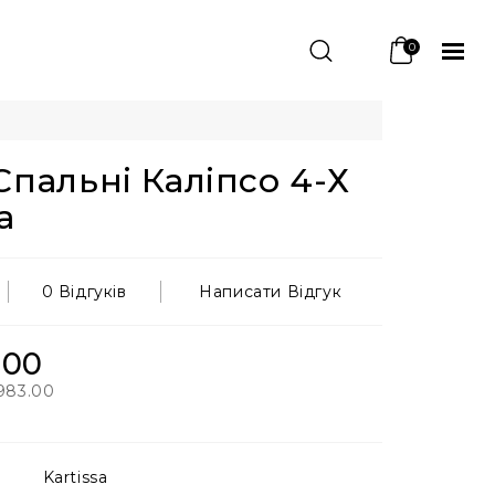
0
пальні Каліпсо 4-Х
а
0 Відгуків
Написати Відгук
.00
983.00
Kartissa