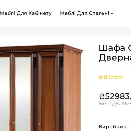
Меблі Для Кабінету
Меблі Для Спальні
Шафа С
Дверн
₴52983
Без ПДВ:
₴52
Виробник: