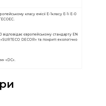
опейському класу емісії Е-1класу Е-1і E-0
RTECOЕC.
E-0 відповідає європейському стандарту EN
а «SURTECO DECOR» та покриті екологічно
м» «DC».
ари