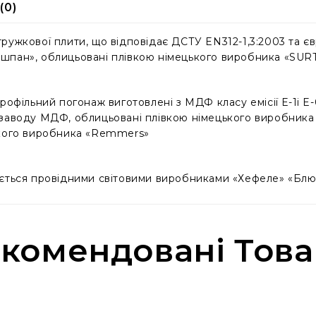
(0)
ружкової плити, що відповідає ДСТУ EN312-1,3:2003 та євр
шпан», облицьовані плівкою німецького виробника «SU
рофільний погонаж виготовлені з МДФ класу емісії Е-1і 
 заводу МДФ, облицьовані плівкою німецького виробник
ького виробника «Remmers»
ується провідними світовими виробниками «Хефеле» «Блю
комендовані Тов