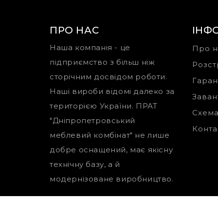
ПРО НАС
ІНФ
Наша компанія - це
Про н
підприємство з більш ніж
Розст
сторічним досвідом роботи.
Гаран
Наші вироби відомі далеко за
Заван
територією України. ПРАТ
Схема
"Дніпропетровський
Конта
меблевий комбінат" не лише
добре оснащений, має якісну
технічну базу, а й
модернізоване виробництво.