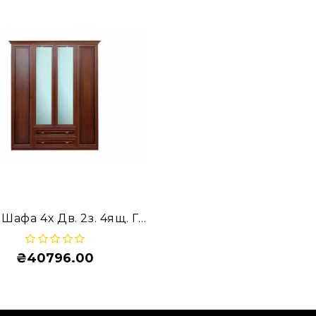
Артуа Шафа 4х Дв. 2з. 4ящ. ГР-Ш 4.3 Ф
₴40796.00