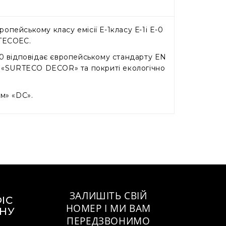
опейському класу емісії Е-1класу Е-1і E-0
RTECOЕC.
E-0 відповідає європейському стандарту EN
а «SURTECO DECOR» та покриті екологічно
м» «DC».
ЗАЛИШІТЬ СВІЙ
ІС
НОМЕР І МИ ВАМ
ИНУ
ПЕРЕДЗВОНИМО