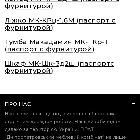
фурнитурой)
Ліжко МК-КРц-1.6М (паспорт с
фурнитурой)
Тумба Макадамия МК-ТКр-1
(паспорт с фурнитурой)
Шкаф МК-Шк-3д2ш (паспортс
фурнитурой)
ПРО НАС
Наша компанія - це підприємство з більш ніж
сторічним досвідом роботи. Наші вироби відомі
далеко за територією України. ПРАТ
"Дніпропетровський меблевий комбінат" не лише